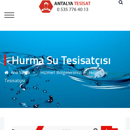
Hurma Su Tesisatçısı
–
–
Hurma Su
Ana Sayfa
Hizmet Bölgelerimiz
Tesisatçısı