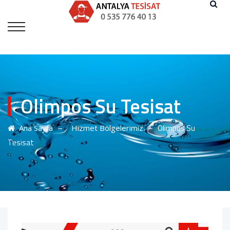
Olimpos Su Tesisat
–
–
Olimpos Su
Ana Sayfa
Hizmet Bölgelerimiz
Tesisat