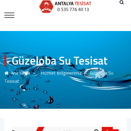
Güzeloba Su Tesisat
–
–
Güzeloba Su
Ana Sayfa
Hizmet Bölgelerimiz
Tesisat