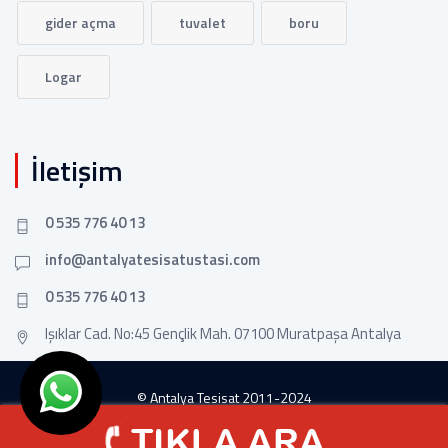
gider açma
tuvalet
boru
Logar
İletişim
0 535 776 40 13
info@antalyatesisatustasi.com
0 535 776 40 13
Işıklar Cad. No:45 Gençlik Mah. 07100 Muratpaşa Antalya
© Antalya Tesisat 2011-2024
Tasarım
Tasarım
Ankara Hosting