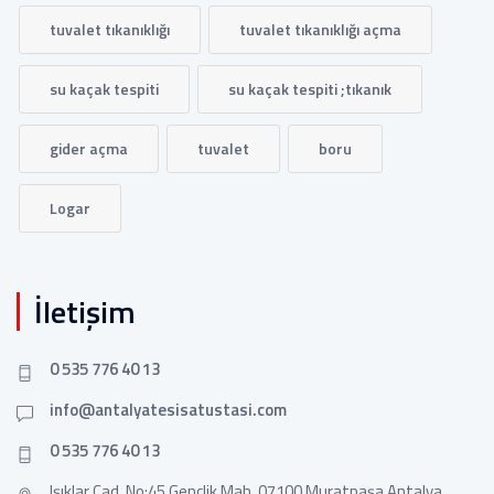
tuvalet tıkanıklığı
tuvalet tıkanıklığı açma
su kaçak tespiti
su kaçak tespiti ;tıkanık
gider açma
tuvalet
boru
Logar
İletişim
0 535 776 40 13
info@antalyatesisatustasi.com
0 535 776 40 13
Işıklar Cad. No:45 Gençlik Mah. 07100 Muratpaşa Antalya